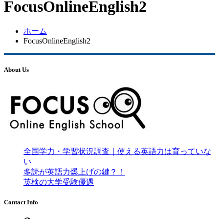
FocusOnlineEnglish2
ホーム
FocusOnlineEnglish2
About Us
全国学力・学習状況調査｜使える英語力は育っていな
い
多読が英語力爆上げの鍵？！
英検の大学受験優遇
Contact Info