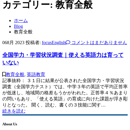
カテゴリー:
教育全般
ホーム
Blog
教育全般
06
8月 2023
投稿者:
focusEnglish
コメントはまだありません
全国学力・学習状況調査｜使える英語力は育って
いない
教育全般
,
英語教育
記事抜粋： ３１日に結果が公表された全国学力・学習状況
調査（全国学力テスト）では、中学３年の英語で平均正答率
が低迷し、地域間の格差もうかがわれた。正答率４％あまり
の問いもあり、「使える英語」の育成に向けた課題が浮き彫
りとなった。 聞く、読む、書くの３技能に関す…
続きを読む
About Us